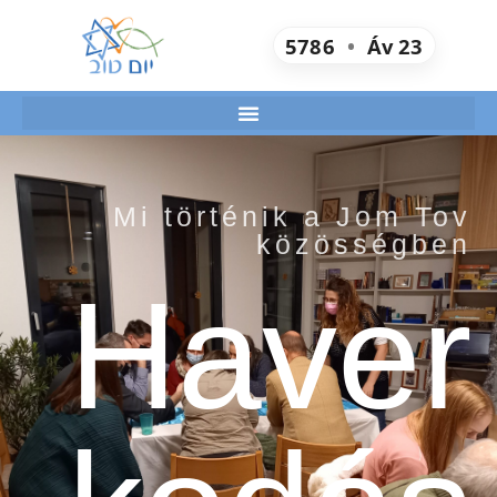
5786
•
Áv
23
Mi történik a Jom Tov
közösségben
Haver