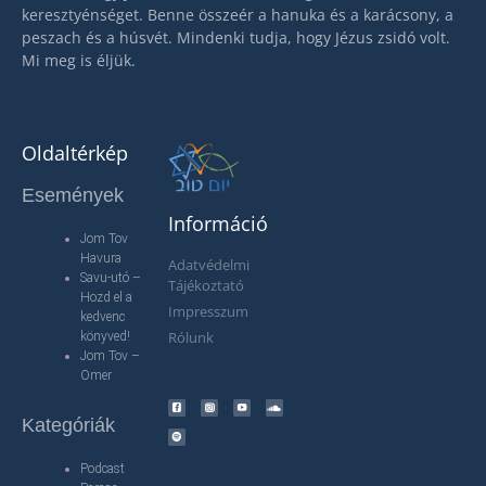
keresztyénséget. Benne összeér a hanuka és a karácsony, a
peszach és a húsvét. Mindenki tudja, hogy Jézus zsidó volt.
Mi meg is éljük.
Oldaltérkép
Események
Információ
Jom Tov
Havura
Adatvédelmi
Savu-utó –
Tájékoztató
Hozd el a
Impresszum
kedvenc
Rólunk
könyved!
Jom Tov –
Omer
Kategóriák
Podcast