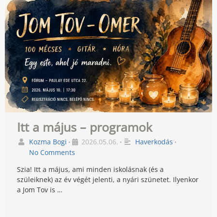
Itt a május – programok
Kozma Bogi
2026.05.06.
Haverkodás
•
•
•
No Comments
Szia! Itt a május, ami minden iskolásnak (és a
szüleiknek) az év végét jelenti, a nyári szünetet. Ilyenkor
a Jom Tov is …