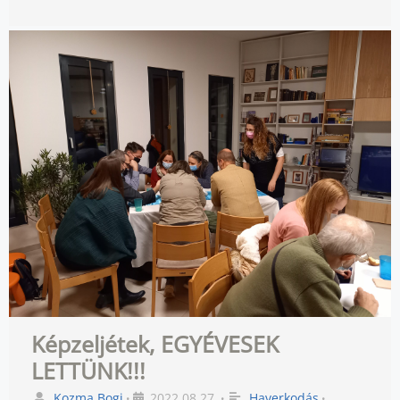
Képzeljétek, EGYÉVESEK
LETTÜNK!!!
Kozma Bogi
2022.08.27.
Haverkodás
•
•
•