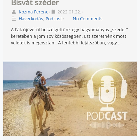
Bisvát széder
Kozma Ferenc
2022.01.22.
•
•
Haverkodás
,
Podcast
No Comments
•
A Fák újévéről beszélgettünk egy hagyományos „széder”
keretében a Jom Tov közösségben. Ezt szeretnénk most
veletek is megosztani. A lentebbi lejátszóban, vagy …