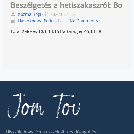
Beszélgetés a hetiszakaszról: Bo
Kozma Bogi
2022.01.12.
•
•
Haverkodás
,
Podcast
No Comments
•
Tóra: 2Mózes 10:1-13:16 Haftara: Jer 46:13-28
Jom Tov
Hisszük, hogy Jézus összeköti a zsidóságot és a