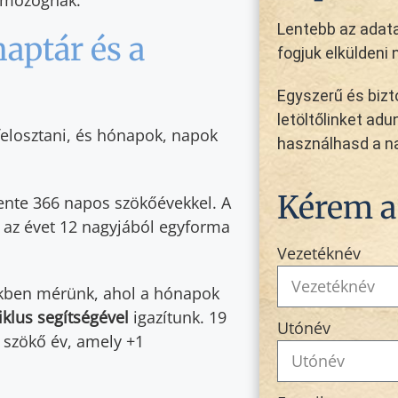
Lentebb az adat
aptár és a
fogjuk elküldeni n
Egyszerű és biz
letöltőlinket ad
felosztani, és hónapok, napok
használhasd a n
Kérem a
nte 366 napos szökőévekkel. A
, az évet 12 nagyjából egyforma
Vezetéknév
kben mérünk, ahol a hónapok
klus segítségével
igazítunk. 19
Utónév
 szökő év, amely +1