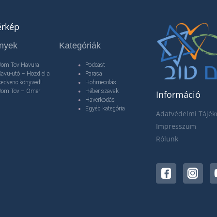
érkép
nyek
Kategóriák
Jom Tov Havura
Podcast
Savu-utó – Hozd el a
Parasa
kedvenc könyved!
Hohmecolás
Jom Tov – Omer
Héber szavak
Információ
Haverkodás
Egyéb kategória
Adatvédelmi Tájék
Impresszum
Rólunk