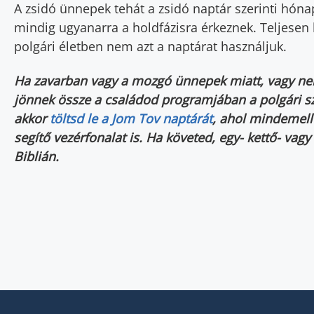
A zsidó ünnepek tehát a zsidó naptár szerinti hóna
mindig ugyanarra a holdfázisra érkeznek. Teljesen 
polgári életben nem azt a naptárat használjuk.
Ha zavarban vagy a mozgó ünnepek miatt, vagy ne
jönnek össze a családod programjában a polgári s
akkor
töltsd le a Jom Tov naptárát
, ahol mindemelle
segítő vezérfonalat is. Ha követed, egy- kettő- vagy
Biblián.