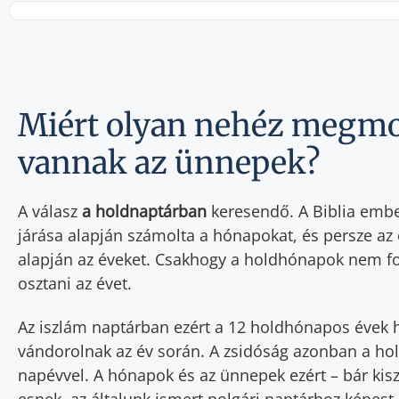
Miért olyan nehéz megmo
vannak az ünnepek?
A válasz
a holdnaptárban
keresendő. A Biblia emb
járása alapján számolta a hónapokat, és persze az 
alapján az éveket. Csakhogy a holdhónapok nem fo
osztani az évet.
Az iszlám naptárban ezért a 12 holdhónapos évek 
vándorolnak az év során. A zsidóság azonban a h
napévvel. A hónapok és az ünnepek ezért – bár kis
esnek, az általunk ismert polgári naptárhoz képes