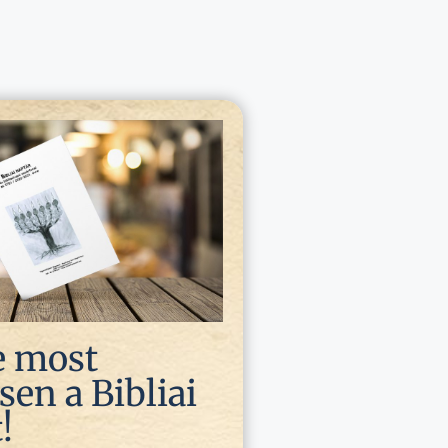
e most
en a Bibliai
!