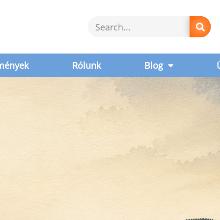
mények
Rólunk
Blog