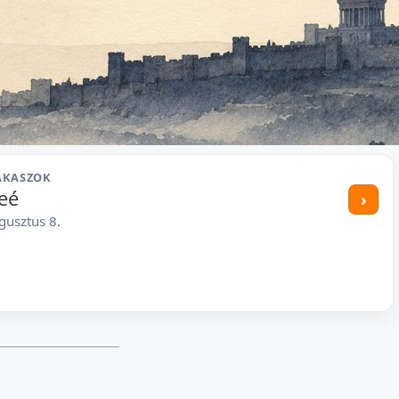
AKASZOK
eé
›
gusztus 8.