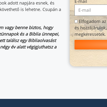
E-mail
pok adott napjára esnek, és
követhető is lehetne. Csupán a
Elfogadom az 
m vagy benne biztos, hogy
és hozzájárulok
zünnapok és a Biblia ünnepei,
megkeressetek.
tt találsz egy Bibliaolvasást
 négy év alatt végigjuthatsz a