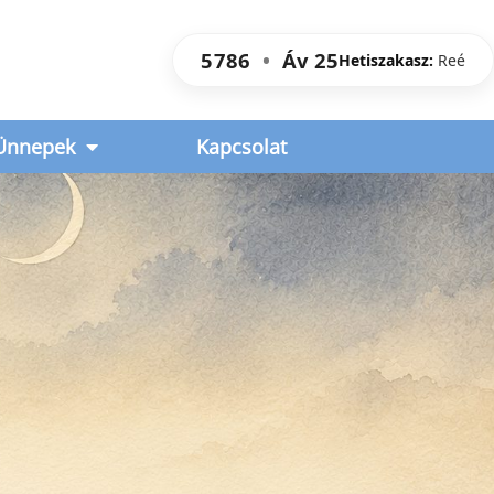
5786
•
Áv
25
Hetiszakasz:
Reé
Ünnepek
Kapcsolat