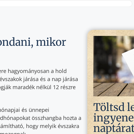
ndani, mikor
ere hagyományosan a hold
évszakok járása és a nap járása
gják maradék nélkül 12 részre
Töltsd l
hónapjai és ünnepei
ingyenes
oldhónapokat összhangba hozta a
naptárat
zámítható, hogy melyik évszakra
t mozognak.