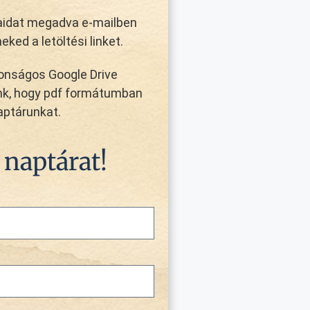
aidat megadva e-mailben
eked a letöltési linket.
tonságos Google Drive
unk, hogy pdf formátumban
aptárunkat.
 naptárat!