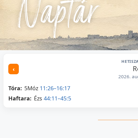
Naptár
HETISZ
R
‹
2026. au
Tóra:
5Móz
11:26–
16:17
Haftara:
Ézs
44:11–
45:5