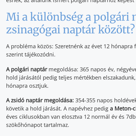
Mi a különbség a polgári n
zsinagógai naptár között?
A probléma közös: Szeretnénk az évet 12 hónapra 
szerint tájékozódni.
A polgári naptár
megoldása: 365 napos év, négyéve
hold járásától pedig teljes mértékben elszakadunk
hónapra osztjuk.
A zsidó naptár megoldása:
354-355 napos holdéve
követik a hold járását. A napévhez pedig
a Meton-ci
éves ciklusokban van elosztva 12 normál év és 7db
szökőhónapot tartalmaz.