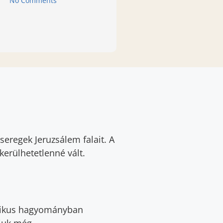
No Comments
eregek Jeruzsálem falait. A
kerülhetetlenné vált.
nikus hagyományban
gjuk még.