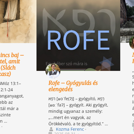
incs baj –
tel, amit
 (Slách
kasz)
Rofe – Gyógyulás és
4Móz 13:1–
elengedés
 2:1-24
anganyagot,
רֹפֵא [ʁoˈfe(ʔ)] – gyógyító, רָפָא
tebb az
[ʁɑːˈfaʔ] – gyógyít. Aki gyógyít,
ttál már a
mindig ugyanaz a személy:
szinte
„…mert én vagyok, az
en …
Örökkévaló, a te gyógyítód.” …
c
•
Kozma Ferenc
•
2025.08.31.