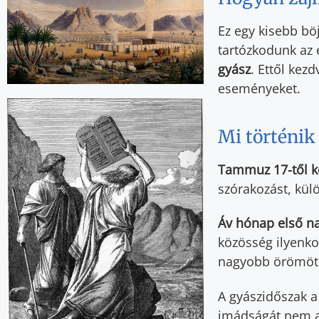
Ez egy kisebb bö
tartózkodunk az 
gyász
. Ettől ke
eseményeket.
Mi történik
Tammuz 17-től k
szórakozást, kü
Áv hónap első na
közösség ilyenko
nagyobb örömöt k
A gyászidőszak a
imádságát nem a