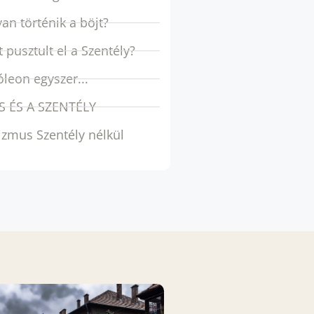
an történik a böjt?
 pusztult el a Szentély?
leon egyszer...
S ÉS A SZENTÉLY
izmus Szentély nélkül