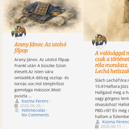
Arany János: Az utolsó
főpap
A valósággal n
csak a történet
Arany János: Az utolsó főpap
róla mondasz.
Frankl után A büszke Szíon
Lechá hetisza
elesett,Az Isten vára
omladék;A délceg oszlop- és
Slách LecháTóra:
tornác-sor,Hol tömjénfüst
15:41Haftara:Józs
gomolyga másszor,Most
Hallgasd meg a h
puszta …
vagy görgess len
Kozma Ferenc
•
olvasáshoz! Hallo
2026.06.26.
•
Hohmecolás
PBD-ről? Én még 
•
No Comments
hallom a fülemb
Kozma Feren
2026.06.11.
•