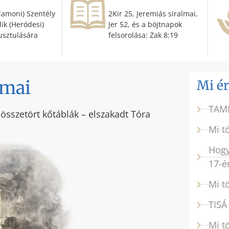
alamoni) Szentély
2Kir 25, Jeremiás siralmai,
ik (Heródesi)
Jer 52, és a böjtnapok
usztulására
felsorolása: Zak 8:19
umai
Mi é
TAM
– összetört kőtáblák – elszakadt Tóra
Mi t
Hogy
17-é
Mi t
TISÁ
Mi t