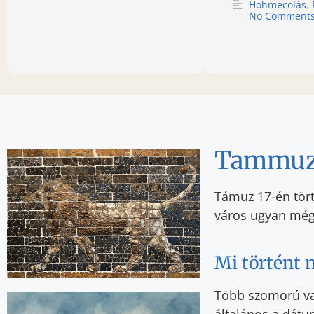
Hohmecolás
,
No Comment
Tammuz 
Támuz 17-én tört
város ugyan még 
Mi történt
Több szomorú va
általános a dátu