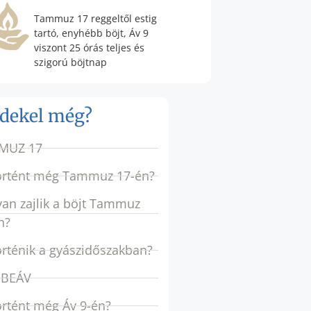
Tammuz 17 reggeltől estig
tartó, enyhébb böjt, Áv 9
viszont 25 órás teljes és
szigorú böjtnap
rdekel még?
MUZ 17
örtént még Tammuz 17-én?
an zajlik a böjt Tammuz
n?
örténik a gyászidőszakban?
 BEÁV
örtént még Áv 9-én?