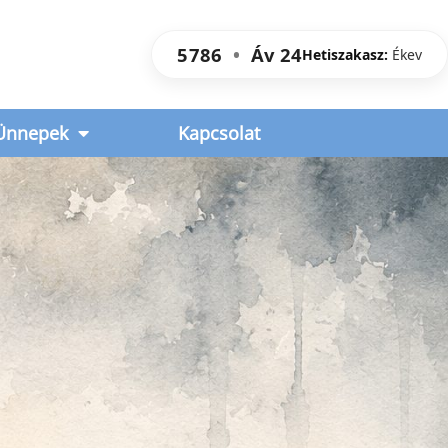
5786
•
Áv
24
Hetiszakasz:
Ékev
Ünnepek
Kapcsolat