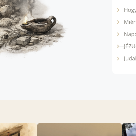
Hogy
Miért
Napó
JÉZU
Juda