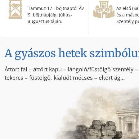
Tammuz 17 - böjtnaptól Áv
Az első (S
9. böjtnapjáig, július-
és a másod
augusztus táján.
Szentély p
A gyászos hetek szimból
Áttört fal – áttört kapu – lángoló/füstölgő szentély 
tekercs – füstölgő, kialudt mécses – eltört ág…