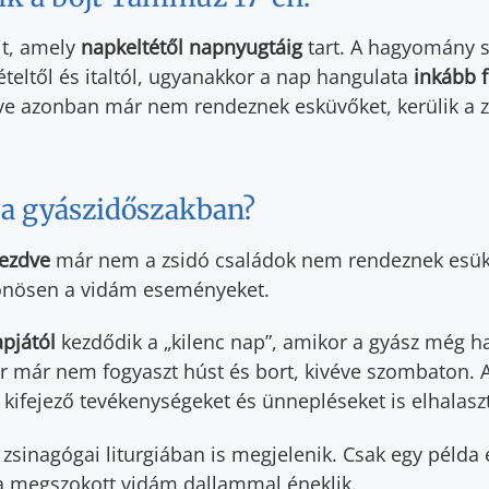
jt, amely
napkeltétől napnyugtáig
tart. A hagyomány s
ételtől és italtól, ugyanakkor a nap hangulata
inkább f
zdve azonban már nem rendeznek esküvőket, kerülik a 
 a gyászidőszakban?
ezdve
már nem a zsidó családok nem rendeznek esükvő
lönösen a vidám eseményeket.
pjától
kezdődik a „kilenc nap”, amikor a gyász még h
r már nem fogyaszt húst és bort, kivéve szombaton. A 
ifejező tevékenységeket és ünnepléseket is elhalaszt
 zsinagógai liturgiában is megjelenik. Csak egy példa
 megszokott vidám dallammal éneklik.