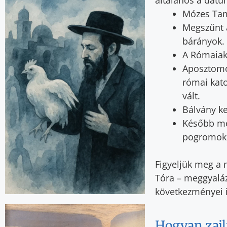
Mózes Tamu
Megszűnt a
bárányok.
A Rómaiak 
Aposztomos
római kato
vált.
Bálvány ke
Később mé
pogromok
Figyeljük meg a 
Tóra – meggyaláz
következményei i
Hogyan zajl