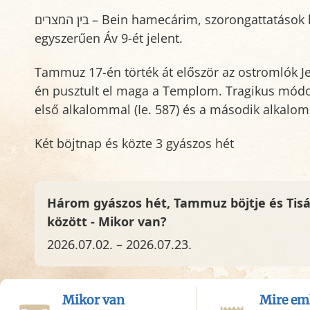
בין המצרים – Bein hamecárim, szorongattatások között. A Tisá beÁv
egyszerűen Áv 9-ét jelent.
Tammuz 17-én törték át először az ostromlók Je
én pusztult el maga a Templom. Tragikus módo
első alkalommal (Ie. 587) és a második alkalomma
Két böjtnap és közte 3 gyászos hét
Három gyászos hét, Tammuz böjtje és Tis
között - Mikor van?
2026.07.02. – 2026.07.23.
Mikor van
Mire em