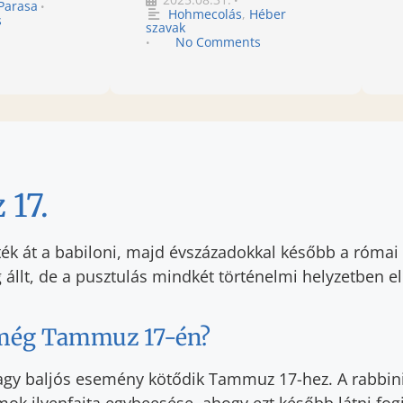
•
Parasa
•
Hohmecolás
,
Héber
s
szavak
No Comments
•
17.
ék át a babiloni, majd évszázadokkal később a római s
állt, de a pusztulás mindkét történelmi helyzetben el
 még Tammuz 17-én?
gy baljós esemény kötődik Tammuz 17-hez. A rabbi
mok ilyenfajta egybeesése, ahogy ezt később látni fo