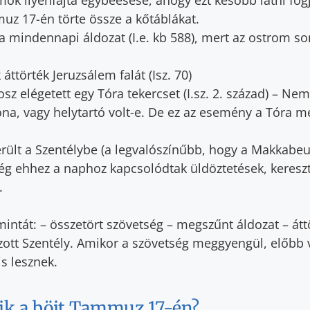
z 17-én törte össze a kőtáblákat.
 mindennapi áldozat (I.e. kb 588), mert az ostrom sor
áttörték Jeruzsálem falát (Isz. 70)
z elégetett egy Tóra tekercset (I.sz. 2. század) – Nem
na, vagy helytartó volt-e. De ez az esemény a Tóra 
rült a Szentélybe (a legvalószínűbb, hogy a Makkabe
g ehhez a naphoz kapcsolódtak üldöztetések, kereszt
.
mintát: – összetört szövetség – megszűnt áldozat – átt
ott Szentély. Amikor a szövetség meggyengül, előbb 
s lesznek.
ik a böjt Tammuz 17-én?