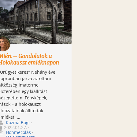
Miért – Gondolatok a
Holokauszt emléknapon
„Ürügyet keres” Néhány éve
Sopronban járva az ottani
hitközség imaterme
előterében egy kiállítást
nézegettem. Fényképek,
írások – a holokauszt
áldozatainak állítottak
emléket. …
Kozma Bogi
•
2022.01.27.
•
Hohmecolás
•