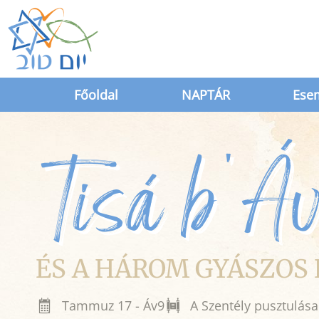
Főoldal
NAPTÁR
Ese
Tisá b'Á
ÉS A HÁROM GYÁSZOS
Tammuz 17 - Áv9
A Szentély pusztulása