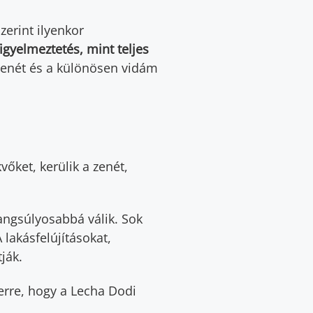
zerint ilyenkor
igyelmeztetés, mint teljes
zenét és a különösen vidám
ket, kerülik a zenét,
angsúlyosabbá válik. Sok
lakásfelújításokat,
ják.
 erre, hogy a Lecha Dodi