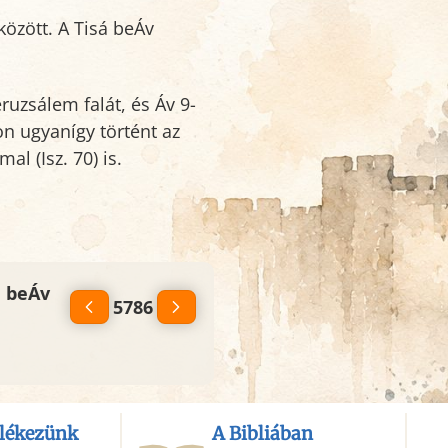
ruzsálem falát, és Áv 9-
n ugyanígy történt az
l (Isz. 70) is.
á beÁv
5786
lékezünk
A Bibliában