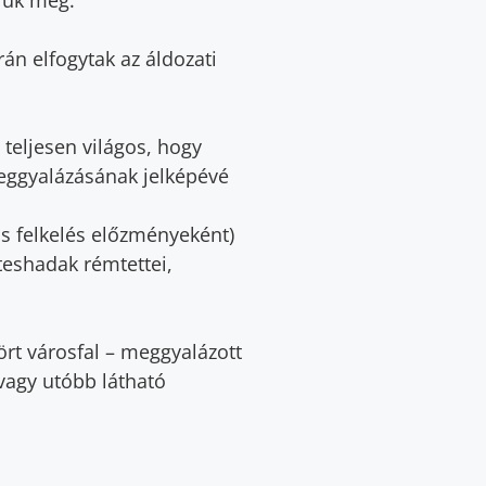
án elfogytak az áldozati
 teljesen világos, hogy
meggyalázásának jelképévé
us felkelés előzményeként)
eshadak rémtettei,
ört városfal – meggyalázott
vagy utóbb látható