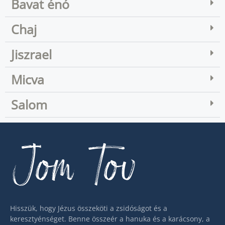
Bavat énó
Chaj
Jiszrael
Micva
Salom
Jom Tov
Hisszük, hogy Jézus összeköti a zsidóságot és a
keresztyénséget. Benne összeér a hanuka és a karácsony, a