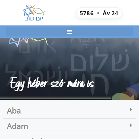
5786
•
Áv
24
Egy héber szó mára is
Aba
Adam