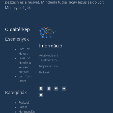
peszach és a húsvét. Mindenki tudja, hogy Jézus zsidó volt.
Mi meg is éljük.
Oldaltérkép
Események
Információ
Jom Tov
Havura
Adatvédelmi
Savu-utó –
Tájékoztató
Hozd el a
Impresszum
kedvenc
Rólunk
könyved!
Jom Tov –
Omer
Kategóriák
Podcast
Parasa
Hohmecolás