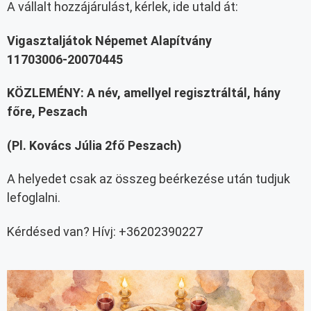
A vállalt hozzájárulást, kérlek, ide utald át:
Vigasztaljátok Népemet Alapítvány
11703006-20070445
KÖZLEMÉNY: A név, amellyel regisztráltál, hány
főre, Peszach
(Pl. Kovács Júlia 2fő Peszach)
A helyedet csak az összeg beérkezése után tudjuk
lefoglalni.
Kérdésed van? Hívj: +36202390227