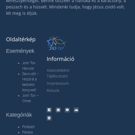
keresztyénséget. Benne összeér a hanuka és a karácsony, a
peszach és a húsvét. Mindenki tudja, hogy Jézus zsidó volt.
Mi meg is éljük.
Oldaltérkép
Események
Információ
Jom Tov
Havura
Adatvédelmi
Savu-utó –
Tájékoztató
Hozd el a
Impresszum
kedvenc
Rólunk
könyved!
Jom Tov –
Omer
Kategóriák
Podcast
Parasa