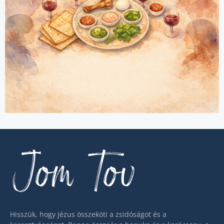
Jom Tov
Hisszük, hogy Jézus összeköti a zsidóságot és a