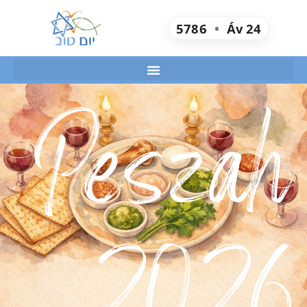
5786
•
Áv
24
Peszah
2026