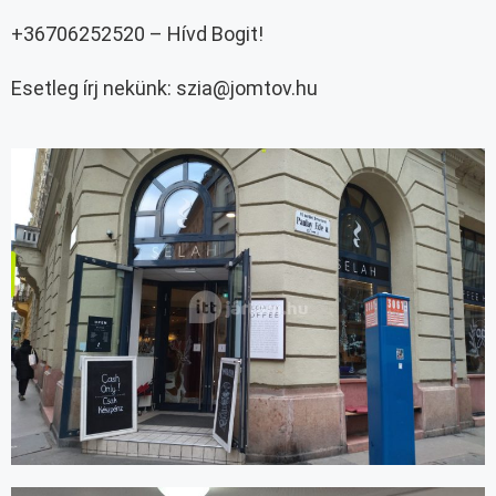
+36706252520 – Hívd Bogit!
Esetleg írj nekünk: szia@jomtov.hu