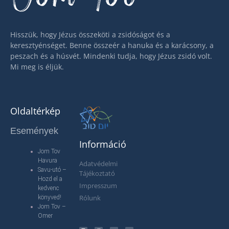
Hisszük, hogy Jézus összeköti a zsidóságot és a
keresztyénséget. Benne összeér a hanuka és a karácsony, a
peszach és a húsvét. Mindenki tudja, hogy Jézus zsidó volt.
Mi meg is éljük.
Oldaltérkép
Események
Információ
Jom Tov
Havura
Adatvédelmi
Savu-utó –
Tájékoztató
Hozd el a
Impresszum
kedvenc
Rólunk
könyved!
Jom Tov –
Omer