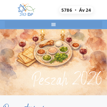
5786
•
Áv
24
Peszah 2026