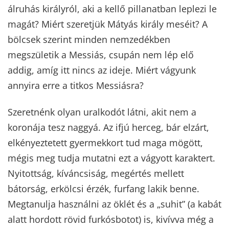
álruhás királyról, aki a kellő pillanatban leplezi le
magát? Miért szeretjük Mátyás király meséit? A
bölcsek szerint minden nemzedékben
megszületik a Messiás, csupán nem lép elő
addig, amíg itt nincs az ideje. Miért vágyunk
annyira erre a titkos Messiásra?
Szeretnénk olyan uralkodót látni, akit nem a
koronája tesz naggyá. Az ifjú herceg, bár elzárt,
elkényeztetett gyermekkort tud maga mögött,
mégis meg tudja mutatni ezt a vágyott karaktert.
Nyitottság, kíváncsiság, megértés mellett
bátorság, erkölcsi érzék, furfang lakik benne.
Megtanulja használni az öklét és a „suhit” (a kabát
alatt hordott rövid furkósbotot) is, kivívva még a