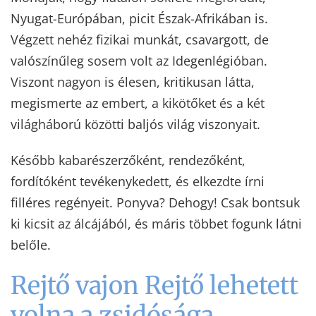
Nyugat-Európában, picit Észak-Afrikában is.
Végzett nehéz fizikai munkát, csavargott, de
valószínűleg sosem volt az Idegenlégióban.
Viszont nagyon is élesen, kritikusan látta,
megismerte az embert, a kikötőket és a két
világháború közötti baljós világ viszonyait.
Később kabarészerzőként, rendezőként,
fordítóként tevékenykedett, és elkezdte írni
filléres regényeit. Ponyva? Dehogy! Csak bontsuk
ki kicsit az álcájából, és máris többet fogunk látni
belőle.
Rejtő vajon Rejtő lehetett
volna a zsidósága