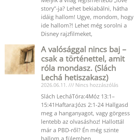
Melyik a világ legismertebb „love
story”-ja? Lehet bekiabálni, hátha
idáig hallom! Ugye, mondom, hogy
ide hallom?! Lehet még sorolni a
Disney rajzfilmeket,
A valósággal nincs baj –
csak a történettel, amit
róla mondasz. (Slách
Lechá hetiszakasz)
2026.06.11.
Nincs hozzászólás
Slách LecháTóra:4Móz 13:1–
15:41Haftara:Józs 2:1-24 Hallgasd
meg a hanganyagot, vagy görgess
lentebb az olvasáshoz! Hallottál
már a PBD-ről? Én még szinte
hallom a fülemben