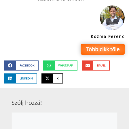
Kozma Ferenc
Több cikk tőle
FACEBOOK
WHATSAPP
EMAIL
LINKEDIN
X
Szólj hozzá!