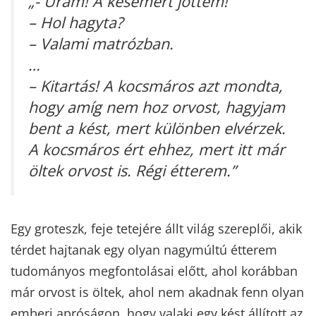
„- Uram! A késemért jöttem!
– Hol hagyta?
– Valami matrózban.
…
– Kitartás! A kocsmáros azt mondta,
hogy amíg nem hoz orvost, hagyjam
bent a kést, mert különben elvérzek.
A kocsmáros ért ehhez, mert itt már
öltek orvost is. Régi étterem.”
Egy groteszk, feje tetejére állt világ szereplői, akik
térdet hajtanak egy olyan nagymúltú étterem
tudományos megfontolásai előtt, ahol korábban
már orvost is öltek, ahol nem akadnak fenn olyan
emberi apróságon, hogy valaki egy kést állított az