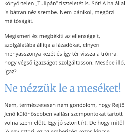
könyörtelen „Tulipán” tiszteletét is. Sőt! A halállal
is bátran néz szembe. Nem pánikol, megőrzi
méltóságát.
Megismeri és megbékíti az ellenségeit,
szolgálatába állítja a lázadókat, elnyeri
menyasszonya kezét és így tér vissza a trónra,
hogy végső igazságot szolgáltasson. Mesébe illő,
igaz?
Ne nézzük le a meséket!
Nem, természetesen nem gondolom, hogy Rejtő
Jenő különösebben vallási szempontokat tartott
volna szem előtt. Egy jó sztorit írt. De hogy mitől
jó egy sztori, ez az emberiség közös kincse,