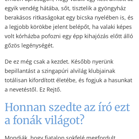
egyik vendég hátába, sőt, tisztelik a gyöngyház
berakásos ritkaságokat egy bicska nyelében is, és
a legjobb körökbe jelent belépőt, ha valaki képes
volt kórházba pofozni egy épp kihajózás előtt álló
gőzös legénységét.
De ez még csak a kezdet. Később nyerünk
bepillantást a szingapúri alvilág klubjainak
totálisan kifordított életébe, és fogjuk a hasunkat
a nevetéstől. Ez Rejtő.
Honnan szedte az író ezt
a fonák világot?
Mondják, hogy fiatalon sokfelé megfordult,