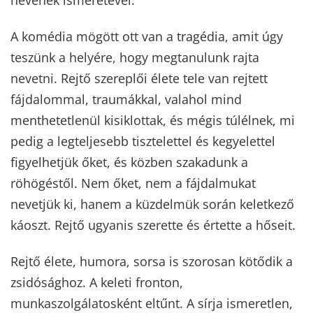
nevének ismeretével.
A komédia mögött ott van a tragédia, amit úgy
teszünk a helyére, hogy megtanulunk rajta
nevetni. Rejtő szereplői élete tele van rejtett
fájdalommal, traumákkal, valahol mind
menthetetlenül kisiklottak, és mégis túlélnek, mi
pedig a legteljesebb tisztelettel és kegyelettel
figyelhetjük őket, és közben szakadunk a
röhögéstől. Nem őket, nem a fájdalmukat
nevetjük ki, hanem a küzdelmük során keletkező
káoszt. Rejtő ugyanis szerette és értette a hőseit.
Rejtő élete, humora, sorsa is szorosan kötődik a
zsidósághoz. A keleti fronton,
munkaszolgálatosként eltűnt. A sírja ismeretlen,