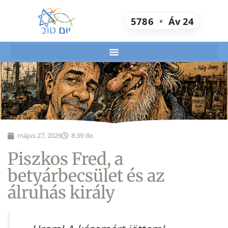
5786
•
Áv
24
május 27, 2026
8:39 de.
Piszkos Fred, a
betyárbecsület és az
álruhás király