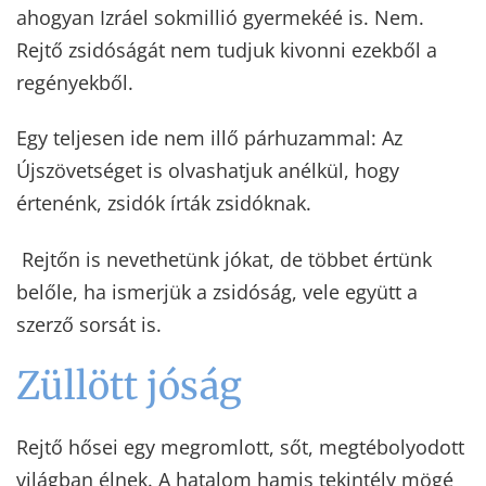
ahogyan Izráel sokmillió gyermekéé is. Nem.
Rejtő zsidóságát nem tudjuk kivonni ezekből a
regényekből.
Egy teljesen ide nem illő párhuzammal: Az
Újszövetséget is olvashatjuk anélkül, hogy
értenénk, zsidók írták zsidóknak.
Rejtőn is nevethetünk jókat, de többet értünk
belőle, ha ismerjük a zsidóság, vele együtt a
szerző sorsát is.
Züllött jóság
Rejtő hősei egy megromlott, sőt, megtébolyodott
világban élnek. A hatalom hamis tekintély mögé