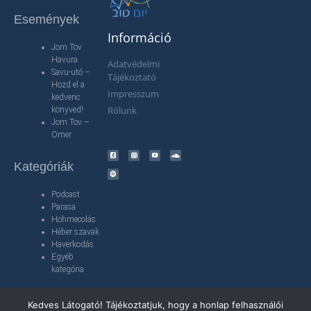
Események
Információ
Jom Tov
Havura
Adatvédelmi
Savu-utó –
Tájékoztató
Hozd el a
Impresszum
kedvenc
Rólunk
könyved!
Jom Tov –
Omer
Kategóriák
Podcast
Parasa
Hohmecolás
Héber szavak
Haverkodás
Egyéb
kategória
Kedves Látogató! Tájékoztatjuk, hogy a honlap felhasználói