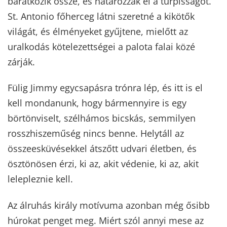
barátkozik össze, és határozzák el a turpisságot.
St. Antonio főherceg látni szeretné a kikötők
világát, és élményeket gyűjtene, mielőtt az
uralkodás kötelezettségei a palota falai közé
zárják.
Fülig Jimmy egycsapásra trónra lép, és itt is el
kell mondanunk, hogy bármennyire is egy
börtönviselt, szélhámos bicskás, semmilyen
rosszhiszeműség nincs benne. Helytáll az
összeesküvésekkel átszőtt udvari életben, és
ösztönösen érzi, ki az, akit védenie, ki az, akit
lelepleznie kell.
Az álruhás király motívuma azonban még ősibb
húrokat penget meg. Miért szól annyi mese az