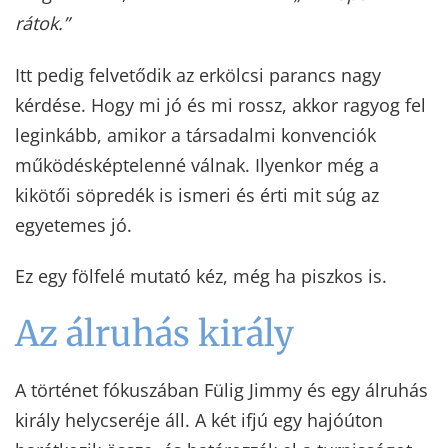
rátok.”
Itt pedig felvetődik az erkölcsi parancs nagy
kérdése. Hogy mi jó és mi rossz, akkor ragyog fel
leginkább, amikor a társadalmi konvenciók
működésképtelenné válnak. Ilyenkor még a
kikötői söpredék is ismeri és érti mit súg az
egyetemes jó.
Ez egy fölfelé mutató kéz, még ha piszkos is.
Az álruhás király
A történet fókuszában Fülig Jimmy és egy álruhás
király helycseréje áll. A két ifjú egy hajóúton