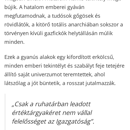
bújik. A hatalom emberei gyáván
megfutamodnak, a tudósok gőgösek és
rövidlátók, a kitörő totális anarchiában sokszor a
törvényen kívüli gazfickók helytállásán múlik
minden.
Ezek a gyanús alakok egy kifordított erkölcsű,
minden emberi tekintélyt és szabályt feje tetejére
állító saját univerzumot teremtettek, ahol
látszólag a jót büntetik, a rosszat jutalmazzák.
„Csak a ruhatárban leadott
értéktárgyakéret nem vállal
felelősséget az Igazgatóság”.