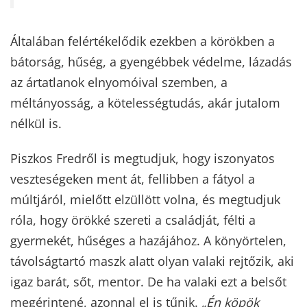
Általában felértékelődik ezekben a körökben a
bátorság, hűség, a gyengébbek védelme, lázadás
az ártatlanok elnyomóival szemben, a
méltányosság, a kötelességtudás, akár jutalom
nélkül is.
Piszkos Fredről is megtudjuk, hogy iszonyatos
veszteségeken ment át, fellibben a fátyol a
múltjáról, mielőtt elzüllött volna, és megtudjuk
róla, hogy örökké szereti a családját, félti a
gyermekét, hűséges a hazájához. A könyörtelen,
távolságtartó maszk alatt olyan valaki rejtőzik, aki
igaz barát, sőt, mentor. De ha valaki ezt a belsőt
megérintené, azonnal el is tűnik.
„Én köpök