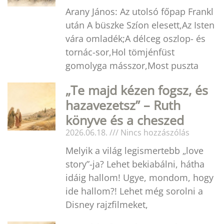
Arany János: Az utolsó főpap Frankl
után A büszke Szíon elesett,Az Isten
vára omladék;A délceg oszlop- és
tornác-sor,Hol tömjénfüst
gomolyga másszor,Most puszta
„Te majd kézen fogsz, és
hazavezetsz” – Ruth
könyve és a cheszed
2026.06.18.
Nincs hozzászólás
Melyik a világ legismertebb „love
story”-ja? Lehet bekiabálni, hátha
idáig hallom! Ugye, mondom, hogy
ide hallom?! Lehet még sorolni a
Disney rajzfilmeket,