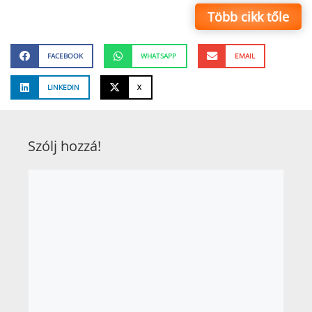
Több cikk tőle
FACEBOOK
WHATSAPP
EMAIL
LINKEDIN
X
Szólj hozzá!