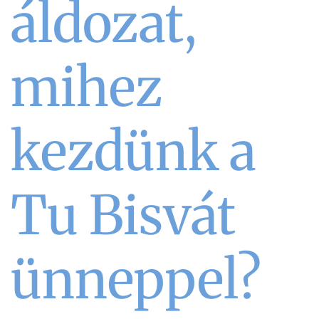
áldozat,
mihez
kezdünk a
Tu Bisvát
ünneppel?