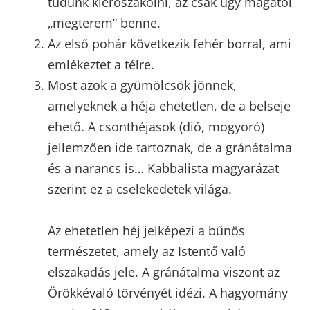
tudunk kierőszakolni, az csak úgy magától
„megterem” benne.
Az első pohár következik fehér borral, ami
emlékeztet a télre.
Most azok a gyümölcsök jönnek,
amelyeknek a héja ehetetlen, de a belseje
ehető. A csonthéjasok (dió, mogyoró)
jellemzően ide tartoznak, de a gránátalma
és a narancs is… Kabbalista magyarázat
szerint ez a cselekedetek világa.
Az ehetetlen héj jelképezi a bűnös
természetet, amely az Istentő való
elszakadás jele. A gránátalma viszont az
Örökkévaló törvényét idézi. A hagyomány