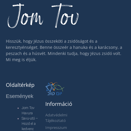
Jom Tov
Hisszük, hogy Jézus összeköti a zsidóságot és a
keresztyénséget. Benne összeér a hanuka és a karácsony, a
peszach és a húsvét. Mindenki tudja, hogy Jézus zsidó volt.
Mi meg is éljük.
Oldaltérkép
Események
Információ
Jom Tov
Havura
Adatvédelmi
Savu-utó –
Tájékoztató
Hozd el a
Impresszum
kedvenc