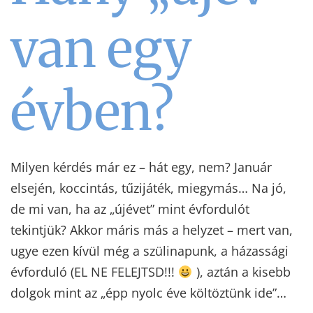
van egy
évben?
Milyen kérdés már ez – hát egy, nem? Január
elsején, koccintás, tűzijáték, miegymás… Na jó,
de mi van, ha az „újévet” mint évfordulót
tekintjük? Akkor máris más a helyzet – mert van,
ugye ezen kívül még a szülinapunk, a házassági
évforduló (EL NE FELEJTSD!!!
), aztán a kisebb
dolgok mint az „épp nyolc éve költöztünk ide”…