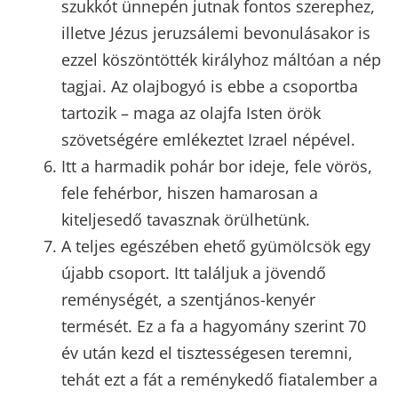
szukkót ünnepén jutnak fontos szerephez,
illetve Jézus jeruzsálemi bevonulásakor is
ezzel köszöntötték királyhoz máltóan a nép
tagjai. Az olajbogyó is ebbe a csoportba
tartozik – maga az olajfa Isten örök
szövetségére emlékeztet Izrael népével.
Itt a harmadik pohár bor ideje, fele vörös,
fele fehérbor, hiszen hamarosan a
kiteljesedő tavasznak örülhetünk.
A teljes egészében ehető gyümölcsök egy
újabb csoport. Itt találjuk a jövendő
reménységét, a szentjános-kenyér
termését. Ez a fa a hagyomány szerint 70
év után kezd el tisztességesen teremni,
tehát ezt a fát a reménykedő fiatalember a