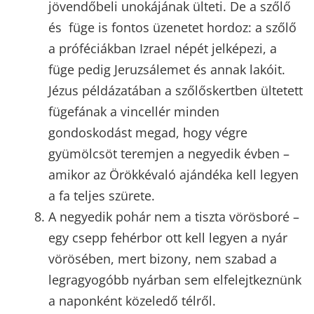
jövendőbeli unokájának ülteti. De a szőlő
és füge is fontos üzenetet hordoz: a szőlő
a próféciákban Izrael népét jelképezi, a
füge pedig Jeruzsálemet és annak lakóit.
Jézus példázatában a szőlőskertben ültetett
fügefának a vincellér minden
gondoskodást megad, hogy végre
gyümölcsöt teremjen a negyedik évben –
amikor az Örökkévaló ajándéka kell legyen
a fa teljes szürete.
A negyedik pohár nem a tiszta vörösboré –
egy csepp fehérbor ott kell legyen a nyár
vörösében, mert bizony, nem szabad a
legragyogóbb nyárban sem elfelejtkeznünk
a naponként közeledő télről.