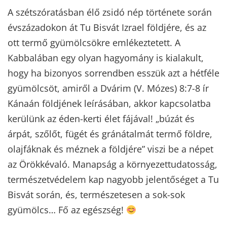
A szétszóratásban élő zsidó nép története során
évszázadokon át Tu Bisvát Izrael földjére, és az
ott termő gyümölcsökre emlékeztetett. A
Kabbalában egy olyan hagyomány is kialakult,
hogy ha bizonyos sorrendben esszük azt a hétféle
gyümölcsöt, amiről a Dvárim (V. Mózes) 8:7-8 ír
Kánaán földjének leírásában, akkor kapcsolatba
kerülünk az éden-kerti élet fájával! „búzát és
árpát, szőlőt, fügét és gránátalmát termő földre,
olajfáknak és méznek a földjére” viszi be a népet
az Örökkévaló. Manapság a környezettudatosság,
természetvédelem kap nagyobb jelentőséget a Tu
Bisvát során, és, természetesen a sok-sok
gyümölcs… Fő az egészség!