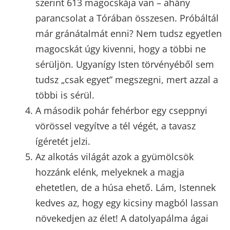
szerint 613 magocskája van – ahány
parancsolat a Tórában összesen. Próbáltál
már gránátalmát enni? Nem tudsz egyetlen
magocskát úgy kivenni, hogy a többi ne
sérüljön. Ugyanígy Isten törvényéből sem
tudsz „csak egyet” megszegni, mert azzal a
többi is sérül.
A második pohár fehérbor egy cseppnyi
vörössel vegyítve a tél végét, a tavasz
ígéretét jelzi.
Az alkotás világát azok a gyümölcsök
hozzánk elénk, melyeknek a magja
ehetetlen, de a húsa ehető. Lám, Istennek
kedves az, hogy egy kicsiny magból lassan
növekedjen az élet! A datolyapálma ágai