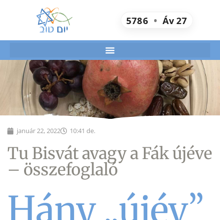
5786
•
Áv
27
január 22, 2022
10:41 de.
Tu Bisvát avagy a Fák újéve
– összefoglaló
Hány „újév”